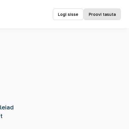
Logi sisse
Proovi tasuta
leiad
t