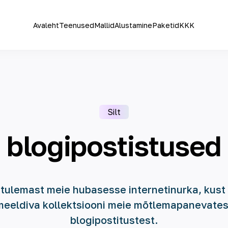
Avaleht
Teenused
Mallid
Alustamine
Paketid
KKK
Silt
blogipostistused
 tulemast meie hubasesse internetinurka, kust 
meeldiva kollektsiooni meie mõtlemapanevates
blogipostitustest.